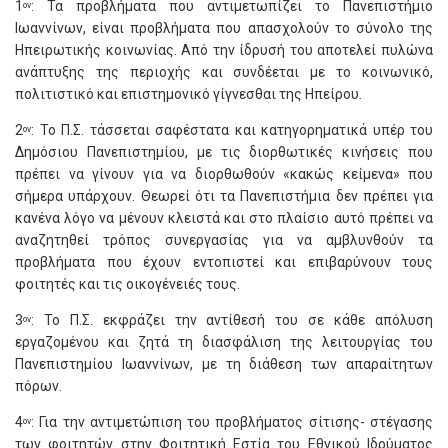
1
: Τα προβλήματα που αντιμετωπίζει το Πανεπιστήμιο
ον
Ιωαννίνων, είναι προβλήματα που απασχολούν το σύνολο της
Ηπειρωτικής κοινωνίας. Από την ίδρυσή του αποτελεί πυλώνα
ανάπτυξης της περιοχής και συνδέεται με το κοινωνικό,
πολιτιστικό και επιστημονικό γίγνεσθαι της Ηπείρου.
2
: Το Π.Σ. τάσσεται σαφέστατα και κατηγορηματικά υπέρ του
ον
Δημόσιου Πανεπιστημίου, με τις διορθωτικές κινήσεις που
πρέπει να γίνουν για να διορθωθούν «κακώς κείμενα» που
σήμερα υπάρχουν. Θεωρεί ότι τα Πανεπιστήμια δεν πρέπει για
κανένα λόγο να μένουν κλειστά και στο πλαίσιο αυτό πρέπει να
αναζητηθεί τρόπος συνεργασίας για να αμβλυνθούν τα
προβλήματα που έχουν εντοπιστεί και επιβαρύνουν τους
φοιτητές και τις οικογένειές τους.
3
: Το Π.Σ. εκφράζει την αντίθεσή του σε κάθε απόλυση
ον
εργαζομένου και ζητά τη διασφάλιση της λειτουργίας του
Πανεπιστημίου Ιωαννίνων, με τη διάθεση των απαραίτητων
πόρων.
4
: Για την αντιμετώπιση του προβλήματος σίτισης- στέγασης
ον
των φοιτητών στην Φοιτητική Εστία του Εθνικού Ιδρύματος