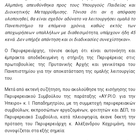
Αλμπάνη, απευθύνθηκα προς τους Υπουργούς Παιδείας και
Διοικητικής Μεταρρύθμισης. Τόνισα ότι αν η απόφαση
υλοποιηθεί, θα είναι σχεδόν αδύνατο να λειτουργήσει ομαλά το
Πανεπιστήμιο τα επόμενα χρόνια, καθώς εκτός των
αποχωρήσεων υπαλλήλων με διαθεσιμότητα, υπάρχουν ήδη 45
κενά. Δεν υπήρξε απάντηση και οι διαδικασίες συνεχίστηκαν».
Ο Περιφερειάρχης, τόνισε ακόμη ότι είναι αυτονόητη και
έμπρακτα αποδεδειγμένη η στήριξη της Περιφέρειας στις
πρωτοβουλίες της Πρυτανικής Αρχής και γενικότερα του
Πανεπιστημίου για την αποκατάσταση της ομαλής λειτουργίας
του.
Μετά από εκτενή συζήτηση, που ακολούθησε της εισήγησης του
Περιφερειακού Συμβούλου της παράταξης «ΑΥ.ΡΙ.Ο. για την
Ήπειρο» κ. Ι. Παπαδημητρίου, με τη συμμετοχή περιφερειακών
συμβούλων, εκπροσώπων εργαζομένων, φοιτητών και ΔΕΠ, το
Περιφερειακό Συμβούλιο, κατά πλειοψηφία, έκανε δεκτή την
πρόταση του Περιφερειάρχη κ. Αλέξανδρου Καχριμάνη, που
συνοψίζεται στα εξής σημεία: