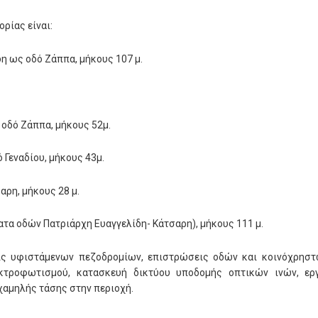
ρίας είναι:
δη ως οδό Ζάππα, μήκους 107 μ.
 οδό Ζάππα, μήκους 52μ.
 Γεναδίου, μήκους 43μ.
αρη, μήκους 28 μ.
ατα οδών Πατριάρχη Ευαγγελίδη- Κάτσαρη), μήκους 111 μ.
εις υφιστάμενων πεζοδρομίων, επιστρώσεις οδών και κοινόχρη
κτροφωτισμού, κατασκευή δικτύου υποδομής οπτικών ινών, εργ
χαμηλής τάσης στην περιοχή.