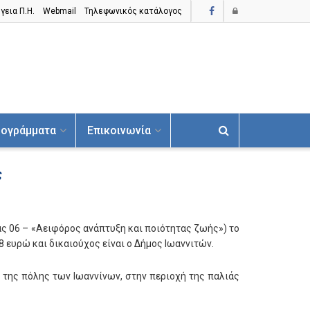
γεια Π.H.
Webmail
Τηλεφωνικός κατάλογος
ογράμματα
Επικοινωνία
ς
ς 06 – «Αειφόρος ανάπτυξη και ποιότητας ζωής») το
 ευρώ και δικαιούχος είναι ο Δήμος Ιωαννιτών.
της πόλης των Ιωαννίνων, στην περιοχή της παλιάς