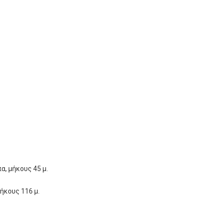
α, μήκους 45 μ.
ήκους 116 μ.