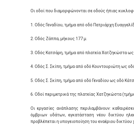
Οι οδοί που διαμορφώνονται σε οδούς ήπιας κυκλοφο
1. Οδός Γεναδίου, τμήμα από οδό Πατριάρχη Ευαγγελί
2. Οδός Ζάππα, μήκους 177 μ.
3. Οδός Κατσάρη, τμήμα από πλατεία Χατζηκώστα ως
4. Οδός Σ. Σκίπη, τμήμα από οδό Κουντουριώτη ως οδό
5. Οδός Σ. Σκίπη, τμήμα από οδό Γεναδίου ως οδό Κάτσ
6. Οδοί περιμετρικά της πλατείας Χατζηκώστα (τμήμ
Οι εργασίες ανάπλασης περιλαμβάνουν: καθαιρέσ
όμβριων υδάτων, εγκατάσταση νέου δικτύου ηλε
προβλέπεται η υπογειοποίηση του εναέριου δικτύου 