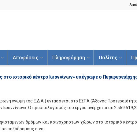
Διαύ
Αποφάσεις
Πληροφόρηση
Πολίτης
Πρ
ις στο ιστορικό κέντρο Ιωαννίνων» υπέγραψε ο Περιφερειάρχη
φωνη γνώμη της Ε.Δ.Α.) εντάσσεται στο ΕΣΠΑ (Άξονας Προτεραιότητα
 Ιωαννίνων». Ο προϋπολογισμός του έργου ανέρχεται σε 2.559.519,28
φιστάμενων δρόμων και κοινόχρηστων χώρων στο ιστορικό κέντρο 
 σε πεζόδρομους είναι: