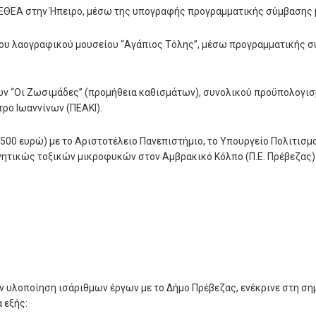
ΕΘΕΑ στην Ήπειρο, μέσω της υπογραφής προγραμματικής σύμβασης με
υ λαογραφικού μουσείου “Αγάπιος Τόλης”, μέσω προγραμματικής σύ
ν “Οι Ζωσιμάδες” (προμήθεια καθισμάτων), συνολικού προϋπολογι
ρο Ιωαννίνων (ΠΕΑΚΙ).
0 ευρώ) με το Αριστοτέλειο Πανεπιστήμιο, το Υπουργείο Πολιτισμο
ητικώς τοξικών μικροφυκών στον Αμβρακικό Κόλπο (Π.Ε. Πρέβεζας) 
 υλοποίηση ισάριθμων έργων με το Δήμο Πρέβεζας, ενέκρινε στη σημ
 εξής: