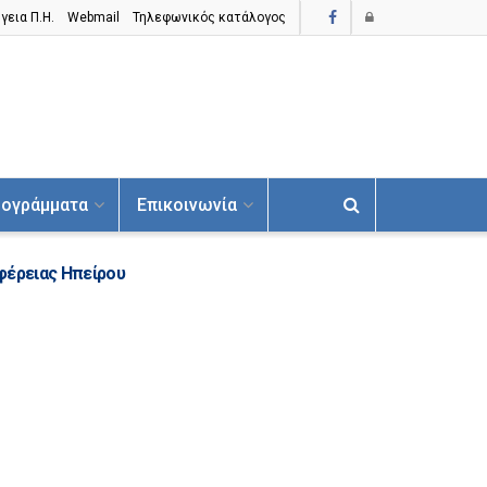
γεια Π.H.
Webmail
Τηλεφωνικός κατάλογος
ογράμματα
Επικοινωνία
ιφέρειας Ηπείρου