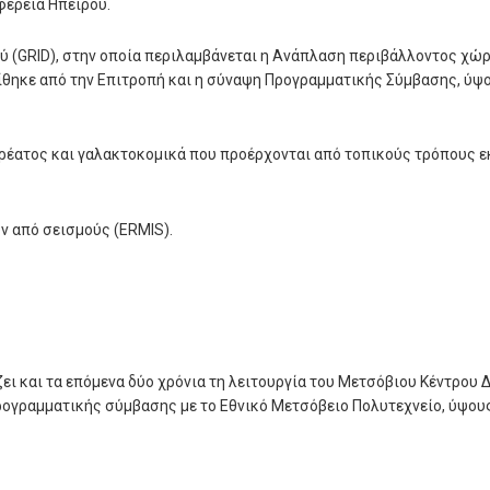
φέρεια Ηπείρου.
ύ (
GRID
), στην οποία περιλαμβάνεται η Ανάπλαση περιβάλλοντος χ
ίθηκε από την Επιτροπή και η σύναψη Προγραμματικής Σύμβασης, ύψ
κρέατος και γαλακτοκομικά που προέρχονται από τοπικούς τρόπους
 από σεισμούς (
ERMIS
).
ζει και τα επόμενα δύο χρόνια τη λειτουργία του Μετσόβιου Κέντρου
ρογραμματικής σύμβασης με το Εθνικό Μετσόβειο Πολυτεχνείο, ύψους