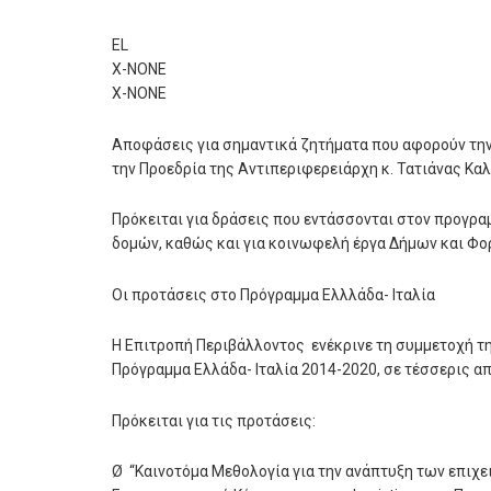
EL
X-NONE
X-NONE
Αποφάσεις για σημαντικά ζητήματα που αφορούν την
την Προεδρία της Αντιπεριφερειάρχη κ. Τατιάνας Καλ
Πρόκειται για δράσεις που εντάσσονται στον προγρ
δομών, καθώς και για κοινωφελή έργα Δήμων και Φ
Οι προτάσεις στο Πρόγραμμα Ελλλάδα- Ιταλία
Η Επιτροπή Περιβάλλοντος ενέκρινε τη συμμετοχή τ
Πρόγραμμα Ελλάδα- Ιταλία 2014-2020, σε τέσσερις από
Πρόκειται για τις προτάσεις:
Ø “Καινοτόμα Μεθολογία για την ανάπτυξη των επιχε