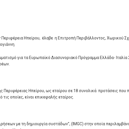
 Περιφέρεια Ηπείρου, έλαβε η Επιτροπή Περιβάλλοντος, Χωρικού Σχ
ογιάννη.
αμματισμό για τα Ευρωπαϊκό Διασυνοριακό Πρόγραμμα Ελλάδα- Ιταλία
ορέων.
ης Περιφέρειας Ηπείρου, ως εταίρου σε 18 συνολικά προτάσεις που 
 τις οποίες, είναι επικεφαλής εταίρος.
ιρήσεων με τη δημιουργία συστάδων”, (
IMGC
) στην οποία περιλαμβάν