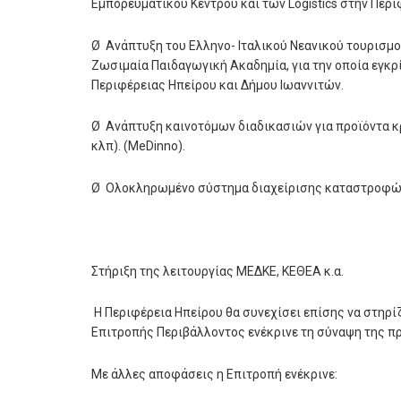
Εμπορευματικού Κέντρου και των
Logistics
στην Περι
Ø Ανάπτυξη του Ελληνο- Ιταλικού Νεανικού τουρισμο
Ζωσιμαία Παιδαγωγική Ακαδημία, για την οποία εγκρ
Περιφέρειας Ηπείρου και Δήμου Ιωαννιτών.
Ø Ανάπτυξη καινοτόμων διαδικασιών για προϊόντα 
κλπ). (
MeDinno
).
Ø Ολοκληρωμένο σύστημα διαχείρισης καταστροφών
Στήριξη της λειτουργίας ΜΕΔΚΕ, ΚΕΘΕΑ κ.α.
Η Περιφέρεια Ηπείρου θα συνεχίσει επίσης να στηρί
Επιτροπής Περιβάλλοντος ενέκρινε τη σύναψη της π
Με άλλες αποφάσεις η Επιτροπή ενέκρινε: