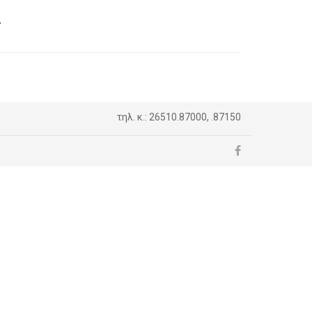
ς
τηλ. κ.: 26510.87000, .87150