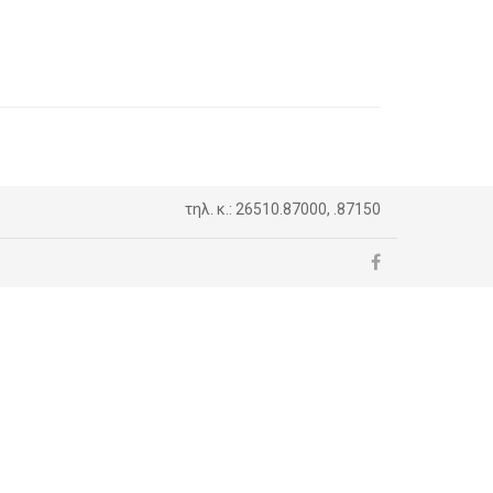
τηλ. κ.: 26510.87000, .87150