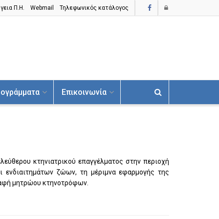
γεια Π.H.
Webmail
Τηλεφωνικός κατάλογος
ογράμματα
Επικοινωνία
ελεύθερου κτηνιατρικού επαγγέλματος στην περιοχή
αι ενδιαιτημάτων ζώων, τη μέριμνα εφαρμογής της
γραφή μητρώου κτηνοτρόφων.