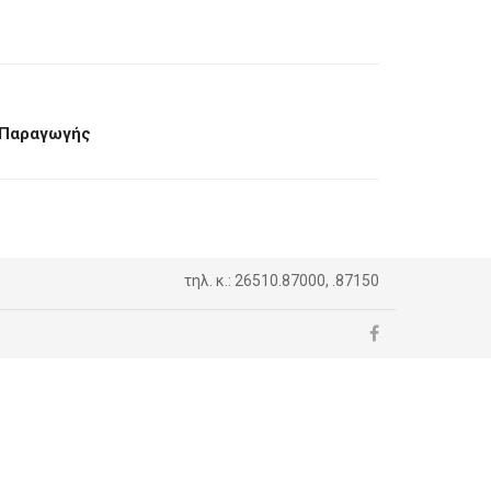
 Παραγωγής
τηλ. κ.: 26510.87000, .87150