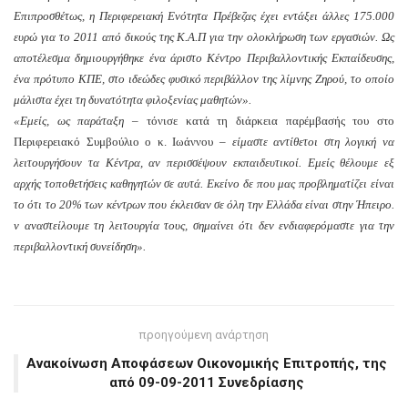
Επιπροσθέτως, η Περιφερειακή Ενότητα Πρέβεζας έχει εντάξει άλλες 175.000
ευρώ για το 2011 από δικούς της Κ.Α.Π για την ολοκλήρωση των εργασιών. Ως
αποτέλεσμα δημιουργήθηκε ένα άριστο Κέντρο Περιβαλλοντικής Εκπαίδευσης,
ένα πρότυπο ΚΠΕ, στο ιδεώδες φυσικό περιβάλλον της λίμνης Ζηρού, το οποίο
μάλιστα έχει τη δυνατότητα φιλοξενίας μαθητών».
«Εμείς, ως παράταξη
– τόνισε κατά τη διάρκεια παρέμβασής του στο
Περιφερειακό Συμβούλιο ο κ. Ιωάννου –
είμαστε αντίθετοι στη λογική να
λειτουργήσουν τα Κέντρα, αν περισσέψουν εκπαιδευτικοί. Εμείς θέλουμε εξ
αρχής τοποθετήσεις καθηγητών σε αυτά. Εκείνο δε που μας προβληματίζει είναι
το ότι το 20% των κέντρων που έκλεισαν σε όλη την Ελλάδα είναι στην Ήπειρο.
ν αναστείλουμε τη λειτουργία τους, σημαίνει ότι δεν ενδιαφερόμαστε για την
περιβαλλοντική συνείδηση».
προηγούμενη ανάρτηση
Ανακοίνωση Αποφάσεων Οικονομικής Επιτροπής, της
από 09-09-2011 Συνεδρίασης