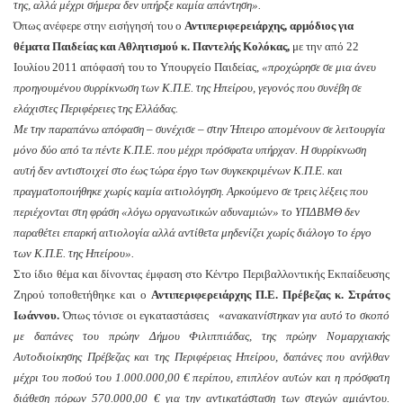
της, αλλά μέχρι σήμερα δεν υπήρξε καμία απάντηση».
Όπως ανέφερε στην εισήγησή του ο
Αντιπεριφερειάρχης, αρμόδιος για
θέματα Παιδείας και Αθλητισμού κ. Παντελής Κολόκας,
με την από 22
Ιουλίου 2011 απόφασή του το Υπουργείο Παιδείας,
«προχώρησε σε μια άνευ
προηγουμένου συρρίκνωση των Κ.Π.Ε. της Ηπείρου, γεγονός που συνέβη σε
ελάχιστες Περιφέρειες της Ελλάδας.
Με την παραπάνω απόφαση – συνέχισε – στην Ήπειρο απομένουν σε λειτουργία
μόνο δύο από τα πέντε Κ.Π.Ε. που μέχρι πρόσφατα υπήρχαν. Η συρρίκνωση
αυτή δεν αντιστοιχεί στο έως τώρα έργο των συγκεκριμένων Κ.Π.Ε. και
πραγματοποιήθηκε χωρίς καμία αιτιολόγηση. Αρκούμενο σε τρεις λέξεις που
περιέχονται στη φράση «λόγω οργανωτικών αδυναμιών» το ΥΠΔΒΜΘ δεν
παραθέτει επαρκή αιτιολογία αλλά αντίθετα μηδενίζει χωρίς διάλογο το έργο
των Κ.Π.Ε. της Ηπείρου».
Στο ίδιο θέμα και δίνοντας έμφαση στο Κέντρο Περιβαλλοντικής Εκπαίδευσης
Ζηρού τοποθετήθηκε και ο
Αντιπεριφερειάρχης Π.Ε. Πρέβεζας κ. Στράτος
Ιωάννου.
Όπως τόνισε οι εγκαταστάσεις
«
ανακαινίστηκαν για αυτό το σκοπό
με δαπάνες του πρώην Δήμου Φιλιππιάδας, της πρώην Νομαρχιακής
Αυτοδιοίκησης Πρέβεζας και της Περιφέρειας Ηπείρου, δαπάνες που ανήλθαν
μέχρι του ποσού του 1.000.000,00 € περίπου, επιπλέον αυτών και η πρόσφατη
διάθεση πόρων 570.000,00 € για την αντικατάσταση των στεγών αμιάντου.