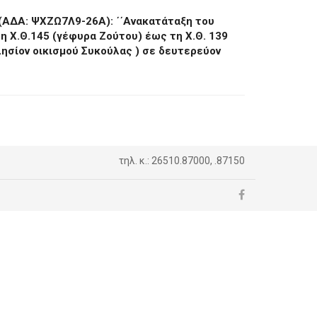
(ΑΔΑ: ΨΧΖΩ7Λ9-26Α): ΄΄Ανακατάταξη του
τη Χ.Θ.145 (γέφυρα Ζούτου) έως τη Χ.Θ. 139
ησίον οικισμού Συκούλας ) σε δευτερεύον
τηλ. κ.: 26510.87000, .87150