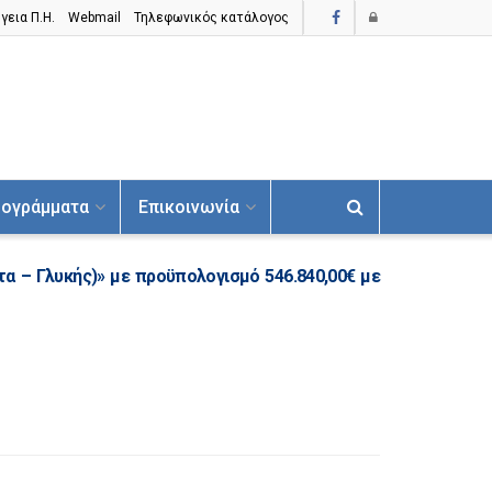
γεια Π.H.
Webmail
Τηλεφωνικός κατάλογος
ογράμματα
Επικοινωνία
α – Γλυκής)» με προϋπολογισμό 546.840,00€ με