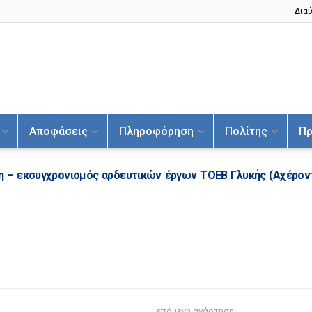
Διαύ
Αποφάσεις
Πληροφόρηση
Πολίτης
Πρ
η – εκσυγχρονισμός αρδευτικών έργων ΤΟΕΒ Γλυκής (Αχέροντ
επόμενη ανάρτηση